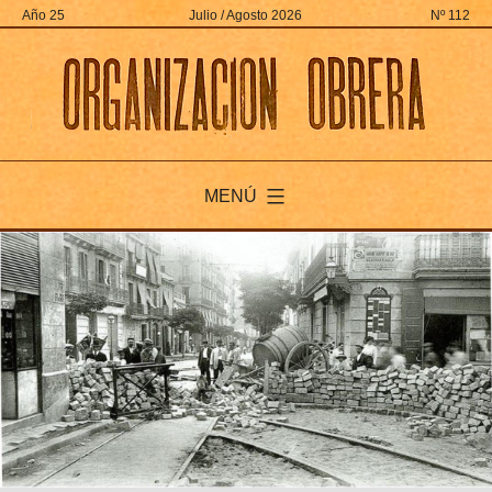
Ir
Año 25
Julio / Agosto 2026
Nº 112
al
contenido
MENÚ