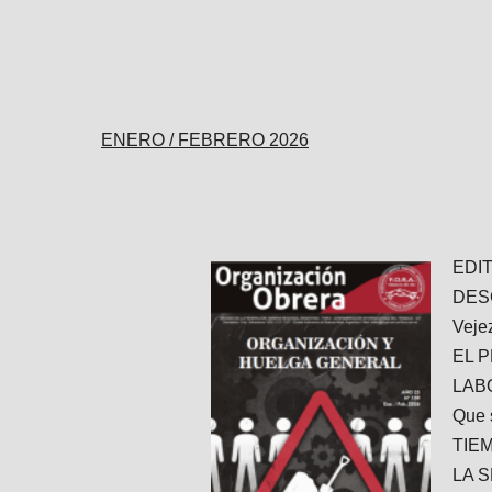
ENERO / FEBRERO 2026
EDI
DES
Veje
EL 
LAB
Que 
TIE
LA 