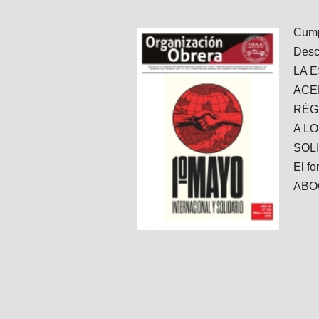
Cump
Desc
LA 
ACE
RÉG
A L
SOL
El f
ABO