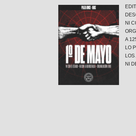
EDI
DESC
NI 
ORG
A 1
LO 
LOS
NI 