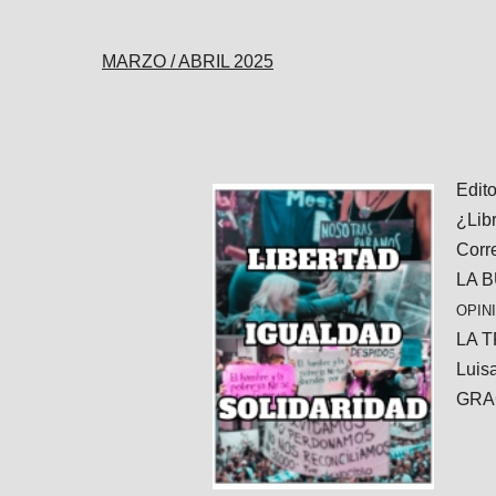
MARZO / ABRIL 2025
Edito
¿Lib
Corr
LA 
OPIN
LA T
Luis
GRA