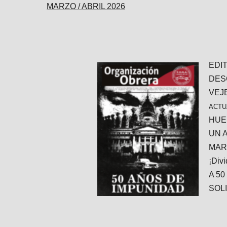
MARZO / ABRIL 2026
EDI
DESC
VEJ
ACTU
HUE
UN 
MAR
¡Div
A 50 
SOL