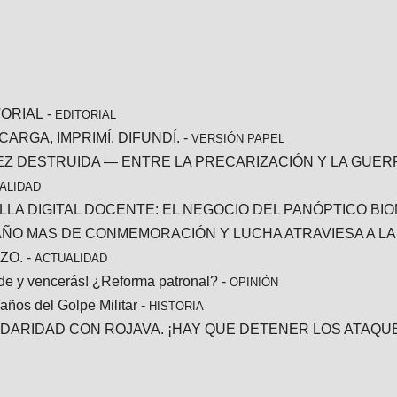
TORIAL
-
EDITORIAL
ARGA, IMPRIMÍ, DIFUNDÍ.
-
VERSIÓN PAPEL
EZ DESTRUIDA — ENTRE LA PRECARIZACIÓN Y LA GUERRA 
ALIDAD
LLA DIGITAL DOCENTE: EL NEGOCIO DEL PANÓPTICO BI
AÑO MAS DE CONMEMORACIÓN Y LUCHA ATRAVIESA A LA
ZO.
-
ACTUALIDAD
ide y vencerás! ¿Reforma patronal?
-
OPINIÓN
años del Golpe Militar
-
HISTORIA
IDARIDAD CON ROJAVA. ¡HAY QUE DETENER LOS ATAQU