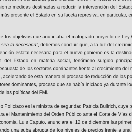
ento medidas destinadas a reducir la intervención del Estado 
ás presente el Estado en su faceta represiva, en particular, en
 los objetivos que anunciaba el malogrado proyecto de Ley Ó
 sea la necesaria”
, debemos concluir que, a la luz del crecimi
ención estatal necesaria para el nuevo gobierno es la destinada
ión del Estado en materia social, fenómeno surgido princip
espuesta de los sectores dominantes frente al crecimiento del
 acelerando de esta manera el proceso de reducción de las polí
tores dominantes, proceso que se había iniciado ya durante lo
 de las políticas del FMI.
o Policíaco es la ministra de seguridad Patricia Bullrich, cuya
a el Mantenimiento del Orden Público ante el Corte de Vías d
economía, Luis Caputo, anunciara el 12 de diciembre las prime
erando una suba abrupta de los niveles de precios frente a un