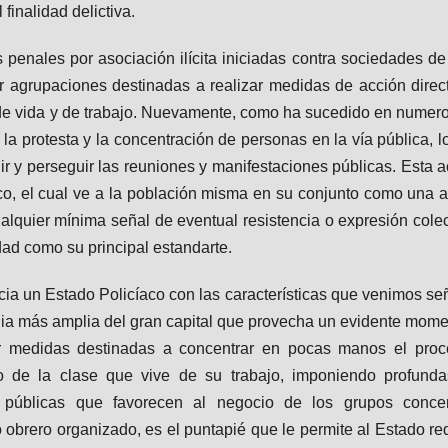
 finalidad delictiva.
s penales por asociación ilícita iniciadas contra sociedades d
er agrupaciones destinadas a realizar medidas de acción dire
e vida y de trabajo. Nuevamente, como ha sucedido en numeros
 protesta y la concentración de personas en la vía pública, lo 
r y perseguir las reuniones y manifestaciones públicas. Esta ac
aco, el cual ve a la población misma en su conjunto como una am
ualquier mínima señal de eventual resistencia o expresión colec
idad como su principal estandarte.
cia un Estado Policíaco con las características que venimos se
ia más amplia del gran capital que provecha un evidente momen
r medidas destinadas a concentrar en pocas manos el proc
nto de la clase que vive de su trabajo, imponiendo profunda
 públicas que favorecen al negocio de los grupos concen
obrero organizado, es el puntapié que le permite al Estado redu