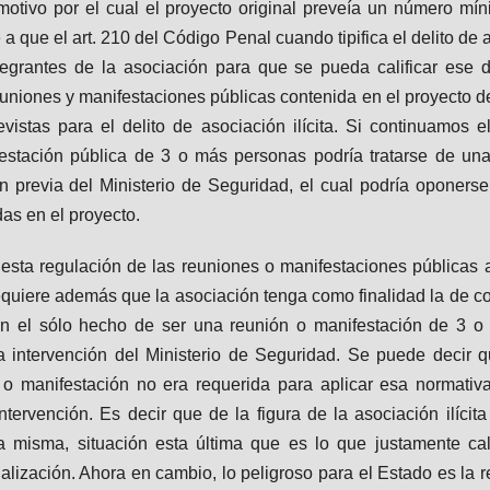
otivo por el cual el proyecto original preveía un número mín
 a que el art. 210 del Código Penal cuando tipifica el delito de 
grantes de la asociación para que se pueda calificar ese d
reuniones y manifestaciones públicas contenida en el proyecto
stas para el delito de asociación ilícita. Si continuamos 
estación pública de 3 o más personas podría tratarse de una a
ión previa del Ministerio de Seguridad, el cual podría oponers
as en el proyecto.
 esta regulación de las reuniones o manifestaciones públicas a
 requiere además que la asociación tenga como finalidad la de com
n el sólo hecho de ser una reunión o manifestación de 3 o m
 intervención del Ministerio de Seguridad. Se puede decir qu
n o manifestación no era requerida para aplicar esa normativ
intervención. Es decir que de la figura de la asociación ilíc
a misma, situación esta última que es lo que justamente calif
nalización. Ahora en cambio, lo peligroso para el Estado es la