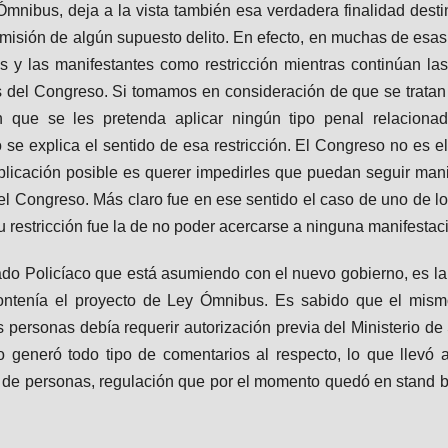
Ómnibus, deja a la vista también esa verdadera finalidad dest
omisión de algún supuesto delito. En efecto, en muchas de esa
os y las manifestantes como restricción mientras continúan la
 del Congreso. Si tomamos en consideración de que se tratan
in que se les pretenda aplicar ningún tipo penal relaciona
se explica el sentido de esa restricción. El Congreso no es el 
plicación posible es querer impedirles que puedan seguir man
del Congreso. Más claro fue en ese sentido el caso de uno de l
u restricción fue la de no poder acercarse a ninguna manifest
do Policíaco que está asumiendo con el nuevo gobierno, es la
ontenía el proyecto de Ley Ómnibus. Es sabido que el mism
 personas debía requerir autorización previa del Ministerio de
 generó todo tipo de comentarios al respecto, lo que llevó a
de personas, regulación que por el momento quedó en stand by 