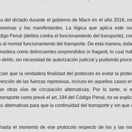
ia del dictado durante el gobierno de Macri en el año 2016, 
presivas y los manifestantes. La lógica que aplica este nu
ódigo Penal (delitos contra el funcionamiento del transporte), 
 al normal funcionamiento del transporte. De esta manera, tod
onsidera como delincuentes sorprendidos in fraganti, lo cual habi
o delito, sin necesidad de autorización judicial y pudiendo proc
an que la verdadera finalidad del protocolo es evitar la prot
vención de las fuerzas represivas, incluso en aquellos casos e
 otras vías de circulación alternativas. Por lo tanto, si e
ransporte como prevé el art. 194 del Código Penal, no se expli
as alternativas para que la continuidad del transporte y sin que
a hasta el momento de ese protocolo respecto de los y las ma