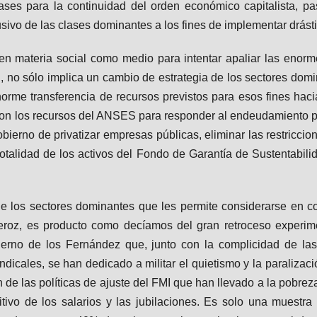
lases para la continuidad del orden económico capitalista, 
usivo de las clases dominantes a los fines de implementar drást
en materia social como medio para intentar apaliar las eno
, no sólo implica un cambio de estrategia de los sectores domi
rme transferencia de recursos previstos para esos fines hac
con los recursos del ANSES para responder al endeudamiento p
bierno de privatizar empresas públicas, eliminar las restriccio
a totalidad de los activos del Fondo de Garantía de Sustentabil
 de los sectores dominantes que les permite considerarse en 
 feroz, es producto como decíamos del gran retroceso experi
erno de los Fernández que, junto con la complicidad de las
dicales, se han dedicado a militar el quietismo y la paralizaci
de las políticas de ajuste del FMI que han llevado a la pobrez
itivo de los salarios y las jubilaciones. Es solo una muestra